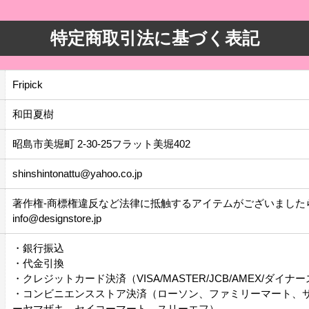
特定商取引法に基づく表記
Fripick
和田夏樹
昭島市美堀町 2-30-25フラット美堀402
shinshintonattu@yahoo.co.jp
著作権-商標権違反など法律に抵触するアイテムがございました
info@designstore.jp
・銀行振込
・代金引換
・クレジットカード決済（VISA/MASTER/JCB/AMEX/ダイナ
・コンビニエンスストア決済（ローソン、ファミリーマート、
ーヤマザキ、セイコーマート、スリーエフ）