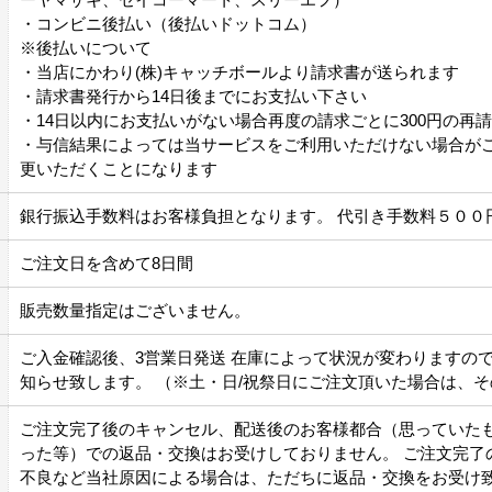
・コンビニ後払い（後払いドットコム）
※後払いについて
・当店にかわり(株)キャッチボールより請求書が送られます
・請求書発行から14日後までにお支払い下さい
・14日以内にお支払いがない場合再度の請求ごとに300円の再
・与信結果によっては当サービスをご利用いただけない場合が
更いただくことになります
銀行振込手数料はお客様負担となります。 代引き手数料５００
ご注文日を含めて8日間
販売数量指定はございません。
ご入金確認後、3営業日発送 在庫によって状況が変わりますの
知らせ致します。 （※土・日/祝祭日にご注文頂いた場合は、
ご注文完了後のキャンセル、配送後のお客様都合（思っていた
った等）での返品・交換はお受けしておりません。 ご注文完了
不良など当社原因による場合は、ただちに返品・交換をお受け致