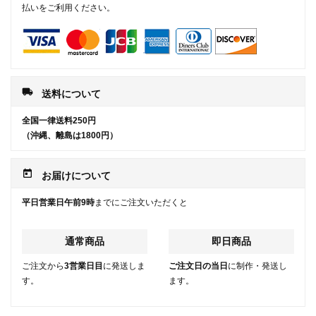
払いをご利用ください。
local_shipping
送料について
全国一律送料250円
（沖縄、離島は1800円）
today
お届けについて
平日営業日午前9時
までにご注文いただくと
通常商品
即日商品
ご注文から
3営業日目
に発送しま
ご注文日の当日
に制作・発送し
す。
ます。