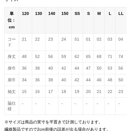
単
120
130
140
150
SS
S
M
L
LL
位：
cm
コー
21
22
23
24
51
01
02
03
04
ド
身丈
48
52
56
59
62
65
68
71
74
身巾
36
38
40
42
44
47
50
53
56
肩巾
34
36
38
40
42
44
46
48
50
袖丈
15
16
17
18
19
20
21
22
23
脇仕
-
-
-
-
-
-
-
-
-
様
※サイズは商品の実寸を平置きで計測しております。
繊維製品ですので2cm前後の誤差が出る場合があります。