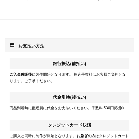
payment
お支払い方法
銀行振込(前払い)
ご入金確認後
に製作開始となります。 振込手数料はお客様ご負担とな
ります。ご了承ください。
代金引換(後払い)
商品到着時に配達員に代金をお支払いください。手数料:530円(税別)
クレジットカード決済
ご購入と同時に制作が開始となります。
お急ぎの方
はクレジットカード